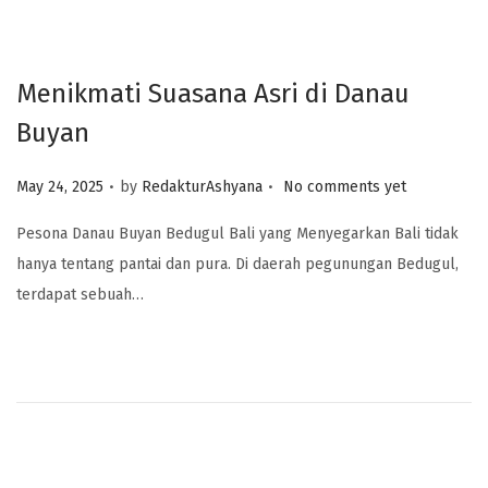
Menikmati Suasana Asri di Danau
Buyan
.
.
Posted on
May 24, 2025
by
RedakturAshyana
No comments yet
Pesona Danau Buyan Bedugul Bali yang Menyegarkan Bali tidak
hanya tentang pantai dan pura. Di daerah pegunungan Bedugul,
terdapat sebuah…