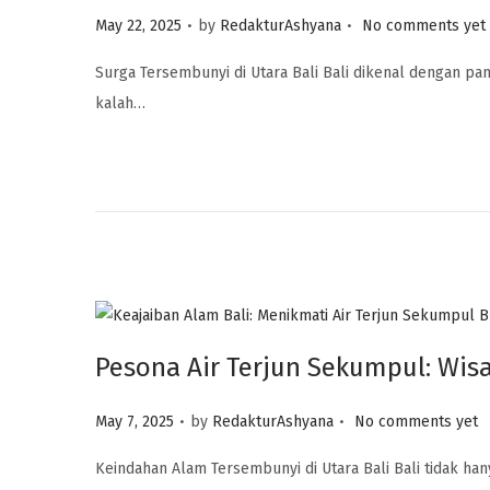
.
.
P
May 22, 2025
by
RedakturAshyana
No comments yet
o
Surga Tersembunyi di Utara Bali Bali dikenal dengan p
s
kalah…
t
e
d
o
n
Pesona Air Terjun Sekumpul: Wi
.
.
P
May 7, 2025
by
RedakturAshyana
No comments yet
o
Keindahan Alam Tersembunyi di Utara Bali Bali tidak h
s