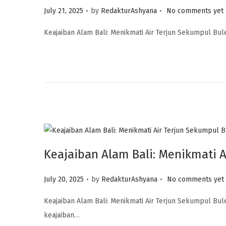
.
.
P
July 21, 2025
by
RedakturAshyana
No comments yet
o
Keajaiban Alam Bali: Menikmati Air Terjun Sekumpul Bule
s
t
e
d
o
n
Keajaiban Alam Bali: Menikmati 
.
.
P
July 20, 2025
by
RedakturAshyana
No comments yet
o
Keajaiban Alam Bali: Menikmati Air Terjun Sekumpul Bu
s
keajaiban…
t