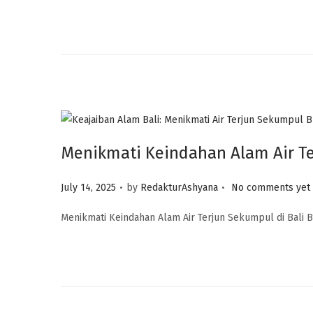
e
d
o
n
Menikmati Keindahan Alam Air Te
.
.
P
July 14, 2025
by
RedakturAshyana
No comments yet
o
Menikmati Keindahan Alam Air Terjun Sekumpul di Bali B
s
t
e
d
o