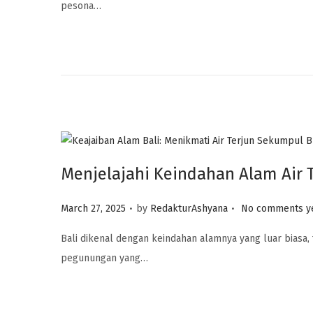
pesona…
t
e
d
o
n
Menjelajahi Keindahan Alam Air 
.
.
P
March 27, 2025
by
RedakturAshyana
No comments y
o
Bali dikenal dengan keindahan alamnya yang luar biasa,
s
pegunungan yang…
t
e
d