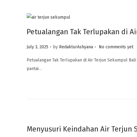
n
Petualangan Tak Terlupakan di Ai
.
.
P
July 3, 2025
by
RedakturAshyana
No comments yet
o
Petualangan Tak Terlupakan di Air Terjun Sekumpul Bali
s
pantai…
t
e
d
o
n
Menyusuri Keindahan Air Terjun 