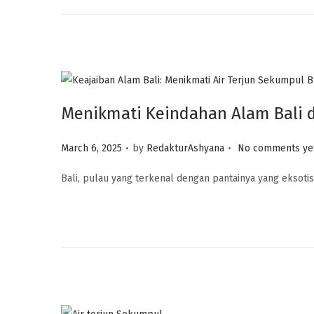
o
n
Menikmati Keindahan Alam Bali d
.
.
P
March 6, 2025
by
RedakturAshyana
No comments ye
o
Bali, pulau yang terkenal dengan pantainya yang eksoti
s
t
e
d
o
n