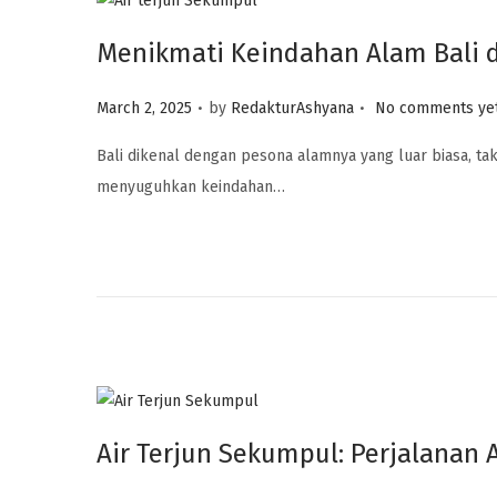
Menikmati Keindahan Alam Bali d
.
.
P
March 2, 2025
by
RedakturAshyana
No comments ye
o
Bali dikenal dengan pesona alamnya yang luar biasa, ta
s
menyuguhkan keindahan…
t
e
d
o
n
Air Terjun Sekumpul: Perjalanan