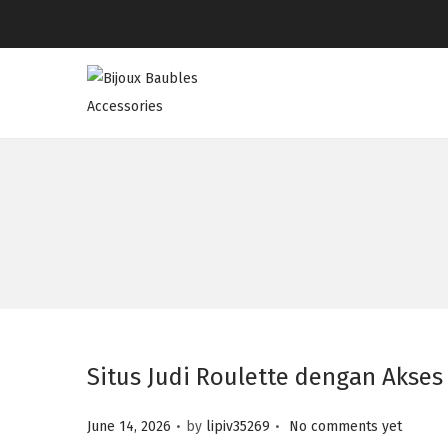
Situs Judi Roulette dengan Akses
.
.
Posted on
June 14, 2026
by
lipiv35269
No comments yet