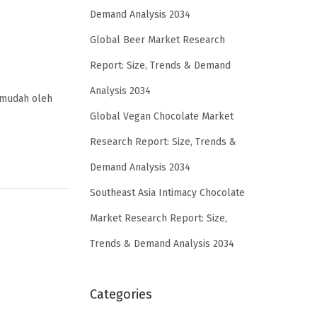
Demand Analysis 2034
Global Beer Market Research
Report: Size, Trends & Demand
Analysis 2034
 mudah oleh
Global Vegan Chocolate Market
Research Report: Size, Trends &
Demand Analysis 2034
Southeast Asia Intimacy Chocolate
Market Research Report: Size,
Trends & Demand Analysis 2034
Categories