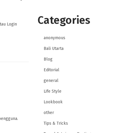
Categories
tau Login
anonymous
Bali Utarta
Blog
Editorial
general
Life Style
Lookbook
other
pengguna.
Tips & Tricks