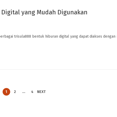
 Digital yang Mudah Digunakan
rbagai trisula888 bentuk hiburan digital yang dapat diakses dengan
1
2
…
4
NEXT