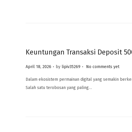
Keuntungan Transaksi Deposit 50
.
.
Posted on
April 18, 2026
by
lipiv35269
No comments yet
Dalam ekosistem permainan digital yang semakin berk
Salah satu terobosan yang paling…