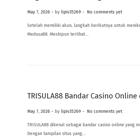
.
.
Posted on
May 7, 2026
by
lipiv35269
No comments yet
Setelah memiliki akun, langkah berikutnya untuk menik
Medusa88. Meskipun terlihat…
TRISULA88 Bandar Casino Onlin
.
.
Posted on
May 7, 2026
by
lipiv35269
No comments yet
TRISULA88 dikenal sebagai bandar casino online yang 
Dengan tampilan situs yang…