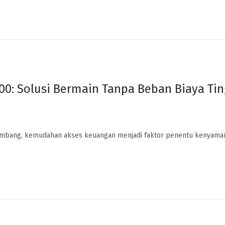
00: Solusi Bermain Tanpa Beban Biaya Tin
embang, kemudahan akses keuangan menjadi faktor penentu kenyama