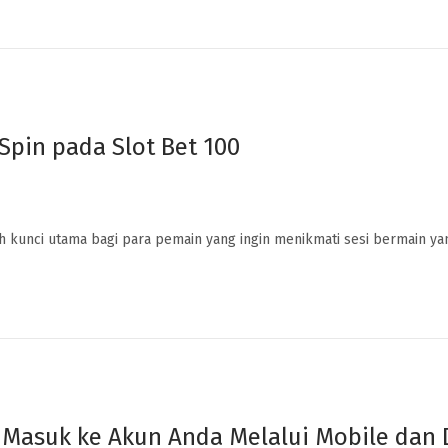
Spin pada Slot Bet 100
ah kunci utama bagi para pemain yang ingin menikmati sesi bermain y
Masuk ke Akun Anda Melalui Mobile dan 