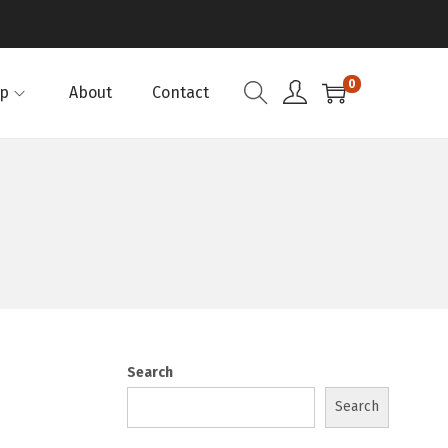
0
p
About
Contact
Search
Search