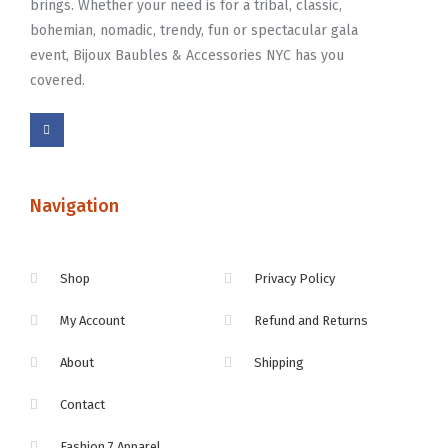
brings. Whether your need is for a tribal, classic,
bohemian, nomadic, trendy, fun or spectacular gala
event, Bijoux Baubles & Accessories NYC has you
covered.
Navigation
Shop
Privacy Policy
My Account
Refund and Returns
About
Shipping
Contact
Fashion 7 Apparel