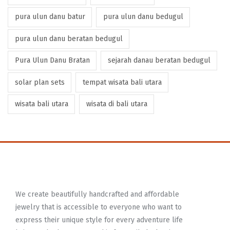
pura ulun danu batur
pura ulun danu bedugul
pura ulun danu beratan bedugul
Pura Ulun Danu Bratan
sejarah danau beratan bedugul
solar plan sets
tempat wisata bali utara
wisata bali utara
wisata di bali utara
We create beautifully handcrafted and affordable
jewelry that is accessible to everyone who want to
express their unique style for every adventure life