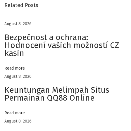
B
Related Posts
u
y
August 8, 2026
a
Bezpečnost a ochrana:
n
Hodnocení vašich možností CZ
:
kasin
D
e
s
Read more
t
August 8, 2026
i
Keuntungan Melimpah Situs
n
Permainan QQ88 Online
a
s
Read more
i
August 8, 2026
W