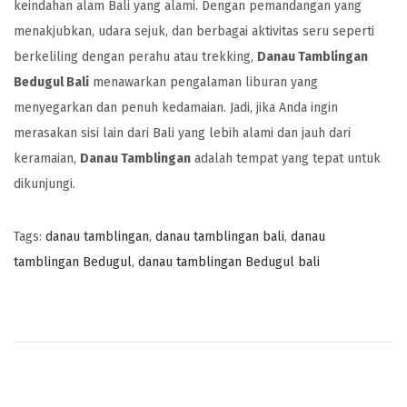
keindahan alam Bali yang alami. Dengan pemandangan yang
menakjubkan, udara sejuk, dan berbagai aktivitas seru seperti
berkeliling dengan perahu atau trekking,
Danau Tamblingan
Bedugul Bali
menawarkan pengalaman liburan yang
menyegarkan dan penuh kedamaian. Jadi, jika Anda ingin
merasakan sisi lain dari Bali yang lebih alami dan jauh dari
keramaian,
Danau Tamblingan
adalah tempat yang tepat untuk
dikunjungi.
Tags
:
danau tamblingan
,
danau tamblingan bali
,
danau
tamblingan Bedugul
,
danau tamblingan Bedugul bali
D
a
n
a
u