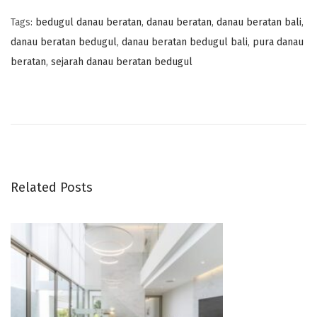
Tags
:
bedugul danau beratan
,
danau beratan
,
danau beratan bali
,
danau beratan bedugul
,
danau beratan bedugul bali
,
pura danau
beratan
,
sejarah danau beratan bedugul
W
i
s
a
t
a
Related Posts
R
e
l
i
g
i