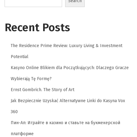
Search
a
t
i
Recent Posts
P
e
s
The Residence Prime Review: Luxury Living & Investment
o
Potential
n
Kasyno Online Blikiem dla Początkujących: Dlaczego Gracze
a
A
Wybierają Tę Formę?
i
Ernst Gombrich. The Story of Art
r
Jak Bezpiecznie Uzyskać Alternatywne Linki do Kasyna Vox
T
360
e
r
Пин-Ап: Играйте в казино и ставьте на букмекерской
j
платформе