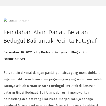
Keindahan Alam Danau Beratan
Bedugul Bali untuk Pecinta Fotografi
.
.
.
Posted on
Posted in
December 19, 2024
by
RedakturAshyana
Blog
No
comments yet
Bali, selain dikenal dengan pantai-pantainya yang menakjubkan,
juga memiliki keindahan alam pegunungan yang memukau, salah
satunya adalah
Danau Beratan Bedugul
. Terletak di kawasan
dataran tinggi Bedugul, Bali Utara, danau ini menawarkan
pemandangan alam yang luar biasa, menjadikannya sebagai
destinasi favorit bagi para pecinta fotografi. Dengan kombinasi