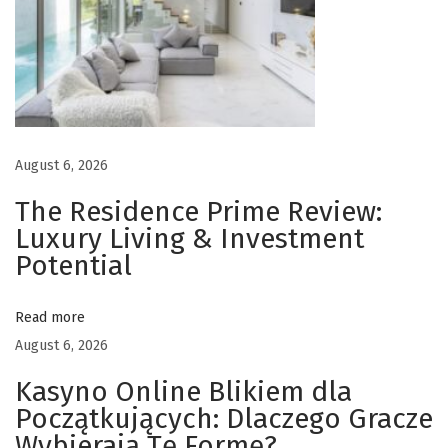
d
i
P
u
r
a
August 6, 2026
U
l
The Residence Prime Review:
u
Luxury Living & Investment
n
Potential
D
a
Read more
n
August 6, 2026
u
Kasyno Online Blikiem dla
B
Początkujących: Dlaczego Gracze
e
Wybierają Tę Formę?