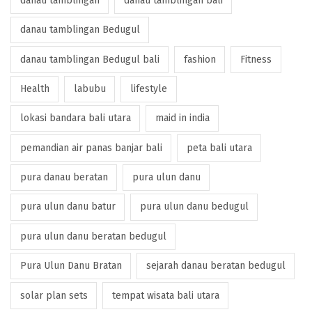
danau tamblingan
danau tamblingan bali
danau tamblingan Bedugul
danau tamblingan Bedugul bali
fashion
Fitness
Health
labubu
lifestyle
lokasi bandara bali utara
maid in india
pemandian air panas banjar bali
peta bali utara
pura danau beratan
pura ulun danu
pura ulun danu batur
pura ulun danu bedugul
pura ulun danu beratan bedugul
Pura Ulun Danu Bratan
sejarah danau beratan bedugul
solar plan sets
tempat wisata bali utara