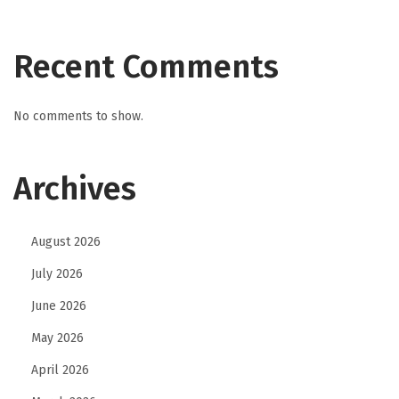
u
n
S
Recent Comments
e
k
No comments to show.
u
m
Archives
p
u
l
August 2026
B
July 2026
u
l
June 2026
e
May 2026
l
April 2026
e