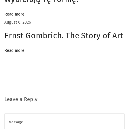
r
a
Read more
t
August 6, 2026
a
n
Ernst Gombrich. The Story of Art
,
B
Read more
a
l
i
U
t
a
Leave a Reply
r
a
W