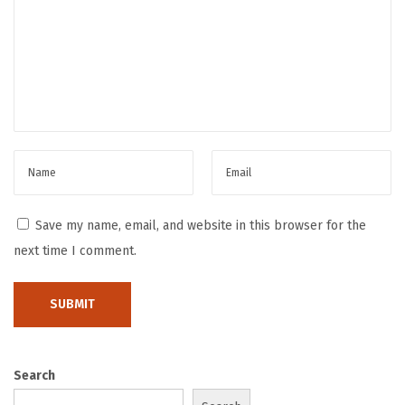
i
s
a
t
a
A
l
a
m
Save my name, email, and website in this browser for the
:
next time I comment.
M
e
n
i
k
Search
m