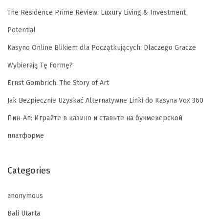
The Residence Prime Review: Luxury Living & Investment
Potential
Kasyno Online Blikiem dla Początkujących: Dlaczego Gracze
Wybierają Tę Formę?
Ernst Gombrich. The Story of Art
Jak Bezpiecznie Uzyskać Alternatywne Linki do Kasyna Vox 360
Пин-Ап: Играйте в казино и ставьте на букмекерской
платформе
Categories
anonymous
Bali Utarta