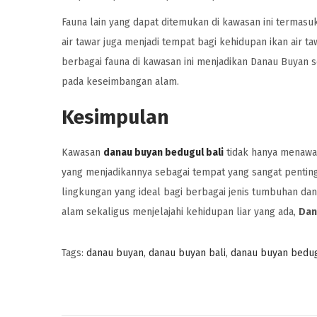
Fauna lain yang dapat ditemukan di kawasan ini termasuk
air tawar juga menjadi tempat bagi kehidupan ikan air t
berbagai fauna di kawasan ini menjadikan Danau Buyan s
pada keseimbangan alam.
Kesimpulan
Kawasan
danau buyan bedugul bali
tidak hanya menawa
yang menjadikannya sebagai tempat yang sangat penting 
lingkungan yang ideal bagi berbagai jenis tumbuhan d
alam sekaligus menjelajahi kehidupan liar yang ada,
Dan
Tags
:
danau buyan
,
danau buyan bali
,
danau buyan bedu
U
p
a