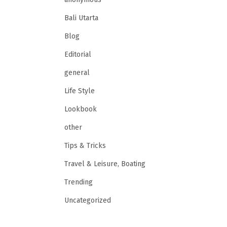
Bali Utarta
Blog
Editorial
general
Life Style
Lookbook
other
Tips & Tricks
Travel & Leisure, Boating
Trending
Uncategorized