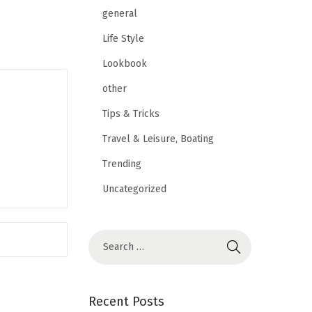
general
Life Style
Lookbook
other
Tips & Tricks
Travel & Leisure, Boating
Trending
Uncategorized
Recent Posts