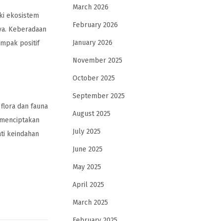
March 2026
iki ekosistem
February 2026
nya. Keberadaan
January 2026
mpak positif
November 2025
October 2025
September 2025
lora dan fauna
August 2025
 menciptakan
July 2025
ti keindahan
June 2025
May 2025
April 2025
March 2025
February 2025