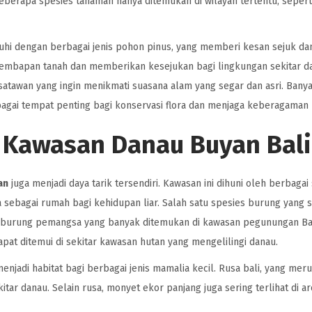
beberapa spesies tanaman hanya ditemukan di wilayah tertentu, seper
nuhi dengan berbagai jenis pohon pinus, yang memberi kesan sejuk da
lembapan tanah dan memberikan kesejukan bagi lingkungan sekitar d
isatawan yang ingin menikmati suasana alam yang segar dan asri. Ban
agai tempat penting bagi konservasi flora dan menjaga keberagaman h
 Kawasan Danau Buyan Bali
an
juga menjadi daya tarik tersendiri. Kawasan ini dihuni oleh berbagai
 sebagai rumah bagi kehidupan liar. Salah satu spesies burung yang se
 burung pemangsa yang banyak ditemukan di kawasan pegunungan Bali.
apat ditemui di sekitar kawasan hutan yang mengelilingi danau.
enjadi habitat bagi berbagai jenis mamalia kecil. Rusa bali, yang mer
tar danau. Selain rusa, monyet ekor panjang juga sering terlihat di are