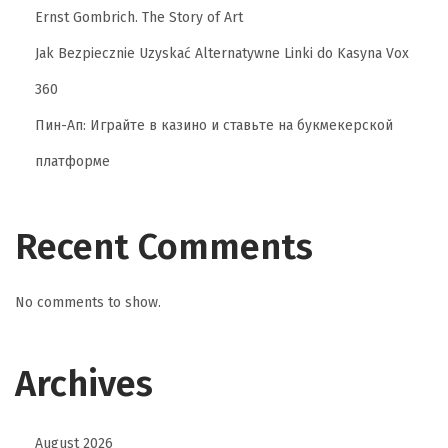
Ernst Gombrich. The Story of Art
t
k
Jak Bezpiecznie Uzyskać Alternatywne Linki do Kasyna Vox
a
360
n
Пин-Ап: Играйте в казино и ставьте на букмекерской
B
o
платформе
n
u
Recent Comments
s
D
e
No comments to show.
p
o
Archives
s
i
t
August 2026