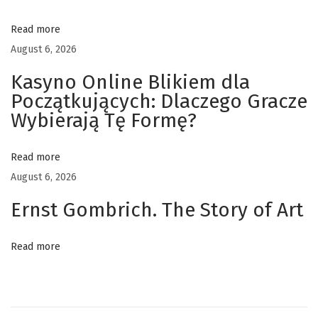
q
Read more
u
August 6, 2026
e
d
Kasyno Online Blikiem dla
a
Początkujących: Dlaczego Gracze
n
Wybierają Tę Formę?
s
l
Read more
e
August 6, 2026
d
Ernst Gombrich. The Story of Art
i
v
Read more
e
r
t
i