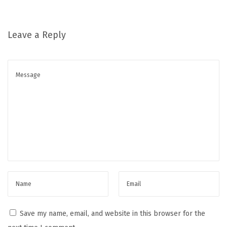
s
s
Leave a Reply
e
m
e
n
t
n
u
m
é
r
i
q
u
Save my name, email, and website in this browser for the
e