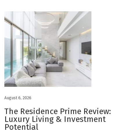
l
l
e
n
c
e
t
e
c
h
n
o
August 6, 2026
l
The Residence Prime Review:
o
Luxury Living & Investment
g
Potential
i