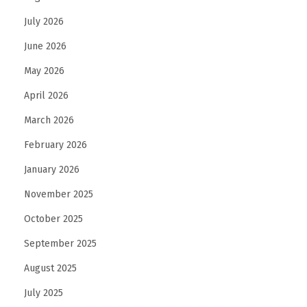
d
July 2026
i
June 2026
S
i
May 2026
t
April 2026
u
March 2026
s
February 2026
J
u
January 2026
d
November 2025
i
October 2025
L
i
September 2025
n
August 2025
k
July 2025
S