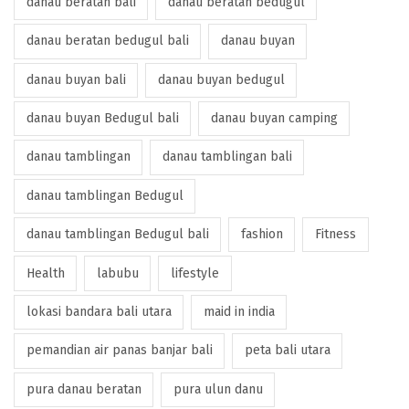
danau beratan bali
danau beratan bedugul
danau beratan bedugul bali
danau buyan
danau buyan bali
danau buyan bedugul
danau buyan Bedugul bali
danau buyan camping
danau tamblingan
danau tamblingan bali
danau tamblingan Bedugul
danau tamblingan Bedugul bali
fashion
Fitness
Health
labubu
lifestyle
lokasi bandara bali utara
maid in india
pemandian air panas banjar bali
peta bali utara
pura danau beratan
pura ulun danu