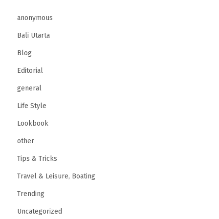
l
anonymous
a
Bali Utarta
m
a
Blog
n
Editorial
B
general
e
r
Life Style
m
Lookbook
a
other
i
Tips & Tricks
n
y
Travel & Leisure, Boating
a
Trending
n
Uncategorized
g