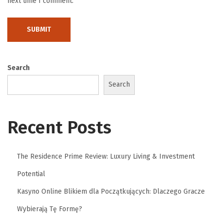
next time I comment.
c
o
n
t
e
Search
m
Search
p
o
r
Recent Posts
a
i
The Residence Prime Review: Luxury Living & Investment
n
D
Potential
a
Kasyno Online Blikiem dla Początkujących: Dlaczego Gracze
p
Wybierają Tę Formę?
a