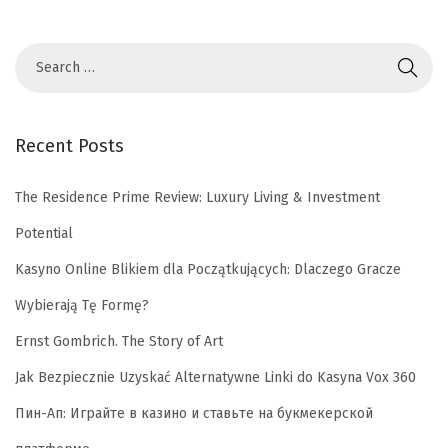
L
e
b
i
h
Recent Posts
M
e
The Residence Prime Review: Luxury Living & Investment
n
Potential
a
Kasyno Online Blikiem dla Początkujących: Dlaczego Gracze
r
i
Wybierają Tę Formę?
k
Ernst Gombrich. The Story of Art
Jak Bezpiecznie Uzyskać Alternatywne Linki do Kasyna Vox 360
Пин-Ап: Играйте в казино и ставьте на букмекерской