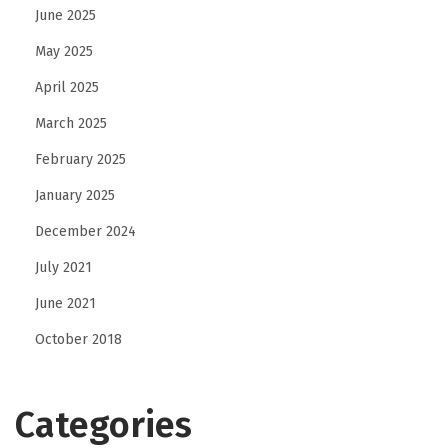
June 2025
l
o
May 2025
t
April 2025
7
March 2025
7
7
February 2025
u
January 2025
n
December 2024
t
July 2021
u
k
June 2021
P
October 2018
e
n
g
Categories
a