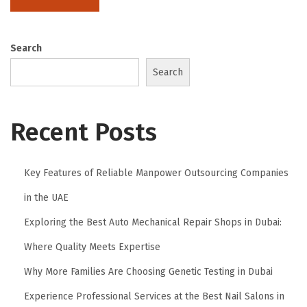
s
l
Search
e
P
Search
r
e
Recent Posts
s
t
i
Key Features of Reliable Manpower Outsourcing Companies
g
in the UAE
e
Exploring the Best Auto Mechanical Repair Shops in Dubai:
V
i
Where Quality Meets Expertise
r
Why More Families Are Choosing Genetic Testing in Dubai
t
Experience Professional Services at the Best Nail Salons in
u