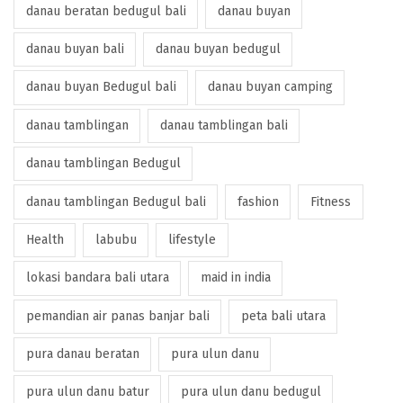
danau beratan bedugul bali
danau buyan
danau buyan bali
danau buyan bedugul
danau buyan Bedugul bali
danau buyan camping
danau tamblingan
danau tamblingan bali
danau tamblingan Bedugul
danau tamblingan Bedugul bali
fashion
Fitness
Health
labubu
lifestyle
lokasi bandara bali utara
maid in india
pemandian air panas banjar bali
peta bali utara
pura danau beratan
pura ulun danu
pura ulun danu batur
pura ulun danu bedugul