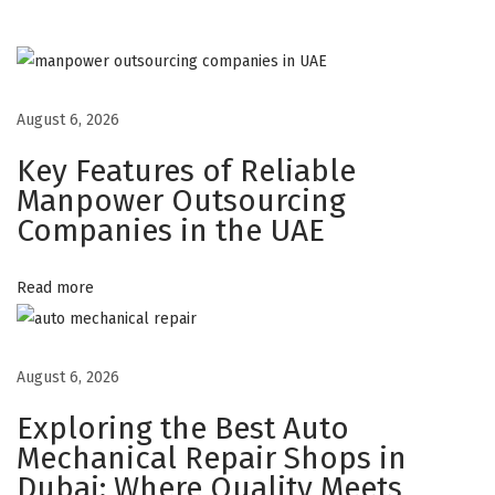
t
-
G
a
August 6, 2026
r
Key Features of Reliable
d
Manpower Outsourcing
e
Companies in the UAE
d
u
Read more
D
i
v
August 6, 2026
e
Exploring the Best Auto
r
Mechanical Repair Shops in
t
Dubai: Where Quality Meets
i