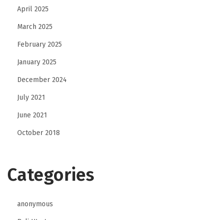
April 2025
C
œ
March 2025
u
February 2025
r
January 2025
d
u
December 2024
C
July 2021
a
June 2021
s
October 2018
i
n
o
Categories
e
n
L
anonymous
i