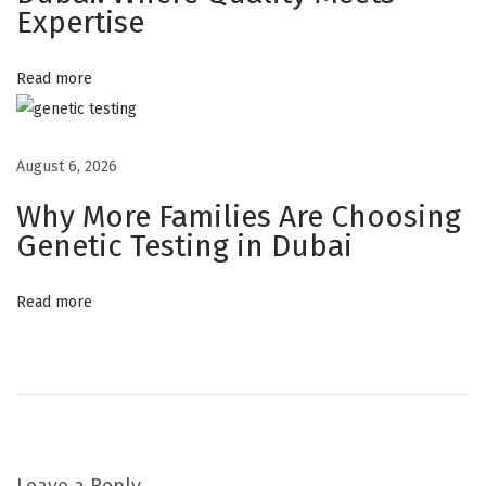
Expertise
s
s
Read more
e
m
e
August 6, 2026
n
t
Why More Families Are Choosing
N
Genetic Testing in Dubai
u
m
Read more
é
r
i
q
u
e