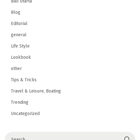
Bali Utarta
g
Blog
n
Editorial
e
M
general
o
Life Style
d
Lookbook
e
r
other
n
Tips & Tricks
e
Travel & Leisure, Boating
Trending
Uncategorized