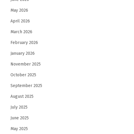
D
May 2026
i
April 2026
v
e
March 2026
r
February 2026
t
January 2026
i
November 2025
s
s
October 2025
e
September 2025
m
August 2025
e
n
July 2025
t
June 2025
a
May 2025
u