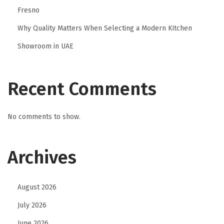
e
Fresno
l
Why Quality Matters When Selecting a Modern Kitchen
L
Showroom in UAE
’
E
x
Recent Comments
c
e
No comments to show.
l
l
e
Archives
n
c
August 2026
e
July 2026
d
u
June 2026