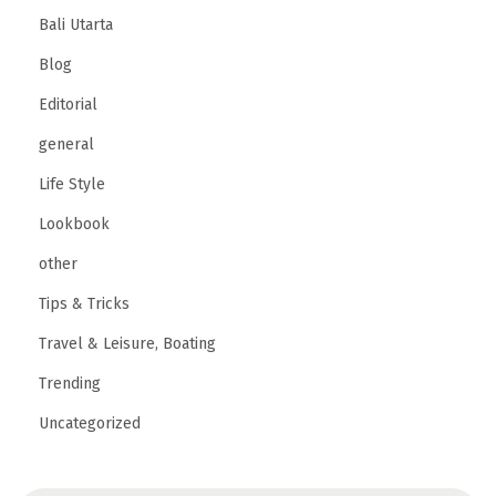
,
Bali Utarta
D
Blog
a
Editorial
n
a
general
u
Life Style
B
Lookbook
u
other
y
a
Tips & Tricks
n
Travel & Leisure, Boating
Trending
Uncategorized