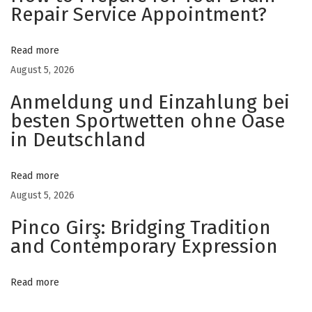
Repair Service Appointment?
a
n
Read more
d
August 5, 2026
a
n
Anmeldung und Einzahlung bei
g
besten Sportwetten ohne Oase
a
in Deutschland
n
I
Read more
n
August 5, 2026
d
Pinco Girş: Bridging Tradition
a
and Contemporary Expression
h
d
Read more
a
r