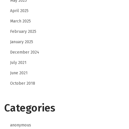
May 2025
A
April 2025
n
March 2025
j
u
February 2025
n
January 2025
g
December 2024
a
n
July 2021
W
June 2021
a
October 2018
n
a
g
Categories
i
r
anonymous
i