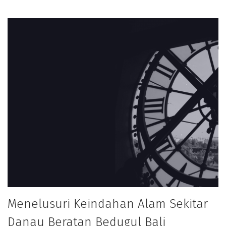
Menelusuri Keindahan Alam Sekitar
Danau Beratan Bedugul Bali