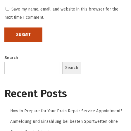
,
Save my name, email, and website in this browser for the
B
next time I comment.
a
l
i
U
t
Search
a
Search
r
a
N
Recent Posts
i
k
How to Prepare for Your Drain Repair Service Appointment?
m
a
Anmeldung und Einzahlung bei besten Sportwetten ohne
t