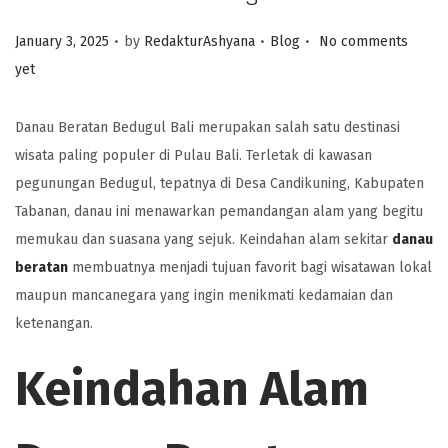
.
.
.
Posted on
Posted in
January 3, 2025
by
RedakturAshyana
Blog
No comments
yet
Danau Beratan Bedugul Bali merupakan salah satu destinasi
wisata paling populer di Pulau Bali. Terletak di kawasan
pegunungan Bedugul, tepatnya di Desa Candikuning, Kabupaten
Tabanan, danau ini menawarkan pemandangan alam yang begitu
memukau dan suasana yang sejuk. Keindahan alam sekitar
danau
beratan
membuatnya menjadi tujuan favorit bagi wisatawan lokal
maupun mancanegara yang ingin menikmati kedamaian dan
ketenangan.
Keindahan Alam