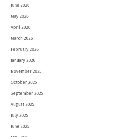
June 2026
m
a
May 2026
n
April 2026
d
March 2026
a
n
February 2026
g
January 2026
a
November 2025
n
October 2025
I
n
September 2025
d
August 2025
a
July 2025
h
d
June 2025
i