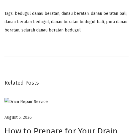
Tags
:
bedugul danau beratan
,
danau beratan
,
danau beratan bali
,
danau beratan bedugul
,
danau beratan bedugul bali
,
pura danau
beratan
,
sejarah danau beratan bedugul
M
e
n
i
k
m
Related Posts
a
t
i
P
August 5, 2026
e
How to Prepare for Your Drain
m