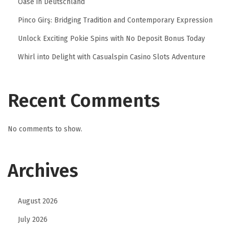
Oase in Deutschland
i
Pinco Girş: Bridging Tradition and Contemporary Expression
U
d
Unlock Exciting Pokie Spins with No Deposit Bonus Today
a
Whirl into Delight with Casualspin Casino Slots Adventure
r
a
Recent Comments
S
e
g
No comments to show.
a
r
Archives
d
a
n
August 2026
P
July 2026
e