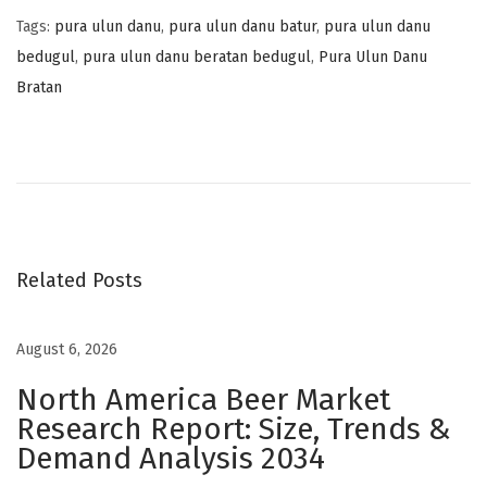
Tags
:
pura ulun danu
,
pura ulun danu batur
,
pura ulun danu
bedugul
,
pura ulun danu beratan bedugul
,
Pura Ulun Danu
Bratan
P
a
n
d
u
a
Related Posts
n
W
August 6, 2026
i
North America Beer Market
s
Research Report: Size, Trends &
a
Demand Analysis 2034
t
a