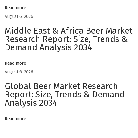
k
Read more
e
August 6, 2026
P
Middle East & Africa Beer Market
e
Research Report: Size, Trends &
m
Demand Analysis 2034
a
n
Read more
d
August 6, 2026
i
Global Beer Market Research
a
Report: Size, Trends & Demand
n
Analysis 2034
A
i
Read more
r
P
a