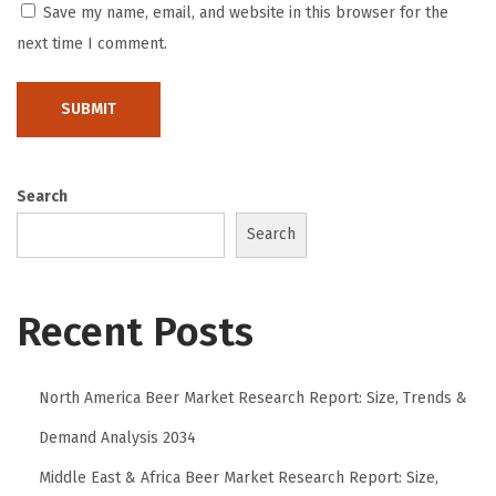
Save my name, email, and website in this browser for the
e
next time I comment.
n
d
a
d
a
Search
n
Search
S
e
j
Recent Posts
a
r
North America Beer Market Research Report: Size, Trends &
a
h
Demand Analysis 2034
d
Middle East & Africa Beer Market Research Report: Size,
i