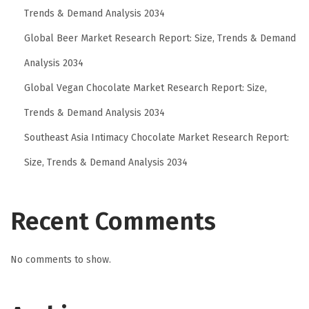
Trends & Demand Analysis 2034
B
a
Global Beer Market Research Report: Size, Trends & Demand
l
Analysis 2034
i
Global Vegan Chocolate Market Research Report: Size,
k
Trends & Demand Analysis 2034
D
a
Southeast Asia Intimacy Chocolate Market Research Report:
n
Size, Trends & Demand Analysis 2034
a
u
T
Recent Comments
a
m
No comments to show.
b
l
i