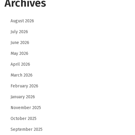
Archives
n
g
August 2026
a
July 2026
n
,
June 2026
B
May 2026
e
April 2026
d
u
March 2026
g
February 2026
u
January 2026
l
November 2025
October 2025
September 2025