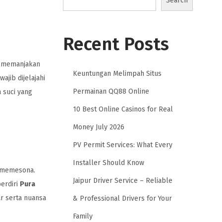
Search
Recent Posts
g memanjakan
Keuntungan Melimpah Situs
jib dijelajahi
Permainan QQ88 Online
 suci yang
10 Best Online Casinos for Real
Money July 2026
PV Permit Services: What Every
Installer Should Know
g memesona.
Jaipur Driver Service – Reliable
berdiri
Pura
r serta nuansa
& Professional Drivers for Your
Family