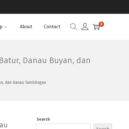
0
p
About
Contact
 Batur, Danau Buyan, dan
an, dan Danau Tamblingan
Search
nau