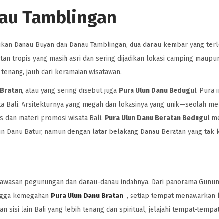
au Tamblingan
ukan Danau Buyan dan Danau Tamblingan, dua danau kembar yang terl
tan tropis yang masih asri dan sering dijadikan lokasi camping maupun
enang, jauh dari keramaian wisatawan.
 Bratan
, atau yang sering disebut juga
Pura Ulun Danu Bedugul
. Pura i
ata Bali. Arsitekturnya yang megah dan lokasinya yang unik—seolah m
dan materi promosi wisata Bali.
Pura Ulun Danu Beratan Bedugul
me
n Danu Batur, namun dengan latar belakang Danau Beratan yang tak k
 kawasan pegunungan dan danau-danau indahnya. Dari panorama Gunun
ingga kemegahan
Pura Ulun Danu Bratan
, setiap tempat menawarkan 
n sisi lain Bali yang lebih tenang dan spiritual, jelajahi tempat-tempat