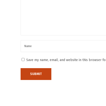
y
a
n
,
B
e
d
u
g
Save my name, email, and website in this browser fo
u
l
4
S
u
r
g