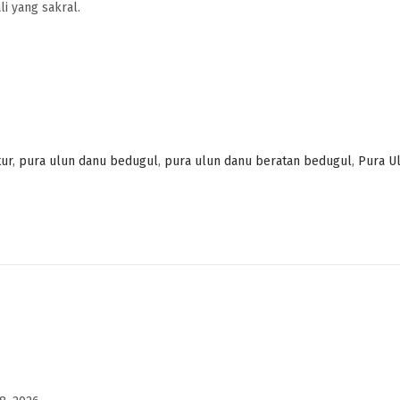
i yang sakral.
tur
,
pura ulun danu bedugul
,
pura ulun danu beratan bedugul
,
Pura U