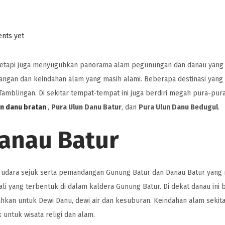
nts yet
s, tetapi juga menyuguhkan panorama alam pegunungan dan danau yan
gan dan keindahan alam yang masih alami. Beberapa destinasi yang wa
Tamblingan. Di sekitar tempat-tempat ini juga berdiri megah pura-pura
un danu bratan
,
Pura Ulun Danu Batur
, dan
Pura Ulun Danu Bedugul
.
anau Batur
 udara sejuk serta pemandangan Gunung Batur dan Danau Batur yan
ali yang terbentuk di dalam kaldera Gunung Batur. Di dekat danau ini 
hkan untuk Dewi Danu, dewi air dan kesuburan. Keindahan alam sekita
 untuk wisata religi dan alam.