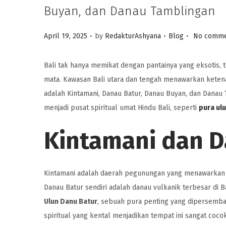
Buyan, dan Danau Tamblingan
.
.
.
Posted on
Posted in
April 19, 2025
by
RedakturAshyana
Blog
No comme
Bali tak hanya memikat dengan pantainya yang eksoti
mata. Kawasan Bali utara dan tengah menawarkan ketenan
adalah Kintamani, Danau Batur, Danau Buyan, dan Danau 
menjadi pusat spiritual umat Hindu Bali, seperti
pura ul
Kintamani dan D
Kintamani adalah daerah pegunungan yang menawarkan
Danau Batur sendiri adalah danau vulkanik terbesar di B
Ulun Danu Batur
, sebuah pura penting yang dipersemba
spiritual yang kental menjadikan tempat ini sangat cocok