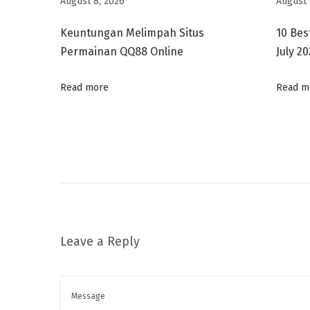
August 8, 2026
August 
a
s
Keuntungan Melimpah Situs
10 Bes
W
Permainan QQ88 Online
July 2
a
j
Read more
Read m
i
b
d
i
D
a
n
Leave a Reply
a
u
B
u