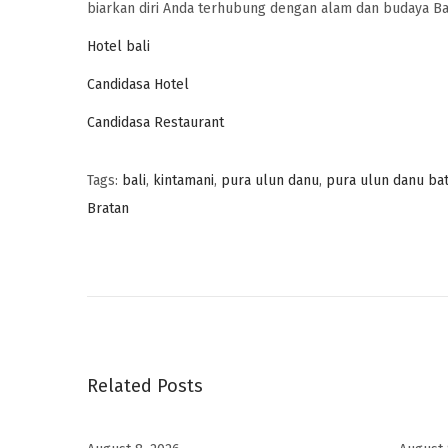
biarkan diri Anda terhubung dengan alam dan budaya Bal
Hotel bali
Candidasa Hotel
Candidasa Restaurant
Tags
:
bali
,
kintamani
,
pura ulun danu
,
pura ulun danu ba
Bratan
5
A
k
t
i
v
Related Posts
i
t