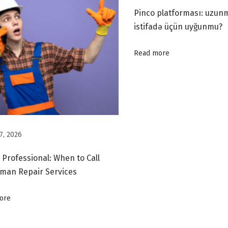
Pinco platforması: uzun
istifadə üçün uyğunmu?
Read more
7, 2026
. Professional: When to Call
man Repair Services
ore