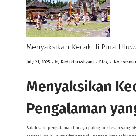
Menyaksikan Kecak di Pura Uluw
.
.
.
Posted on
Posted in
July 21, 2025
by
RedakturAshyana
Blog
No commen
Menyaksikan Kec
Pengalaman yang
Salah satu pengalaman budaya paling berkesan yang bi