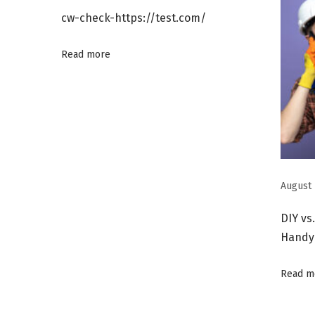
L
cw-check-https://test.com/
i
b
Read more
u
r
a
n
A
k
August 
h
i
DIY vs
r
Handy
P
e
Read m
k
a