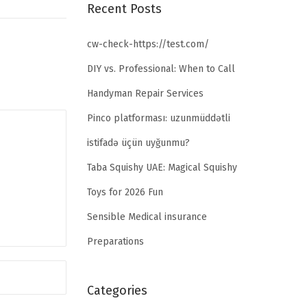
Recent Posts
cw-check-https://test.com/
DIY vs. Professional: When to Call
Handyman Repair Services
Pinco platforması: uzunmüddətli
istifadə üçün uyğunmu?
Taba Squishy UAE: Magical Squishy
Toys for 2026 Fun
Sensible Medical insurance
Preparations
Categories