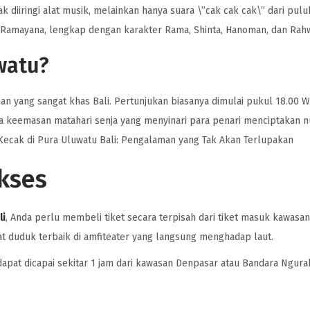
ak diiringi alat musik, melainkan hanya suara \”cak cak cak\” dari pul
ah Ramayana, lengkap dengan karakter Rama, Shinta, Hanoman, dan Rah
watu?
n yang sangat khas Bali. Pertunjukan biasanya dimulai pukul 18.00 WI
ya keemasan matahari senja yang menyinari para penari menciptakan n
Kecak di Pura Uluwatu Bali: Pengalaman yang Tak Akan Terlupakan
kses
li
, Anda perlu membeli tiket secara terpisah dari tiket masuk kawasan
 duduk terbaik di amfiteater yang langsung menghadap laut.
 dapat dicapai sekitar 1 jam dari kawasan Denpasar atau Bandara Ngur