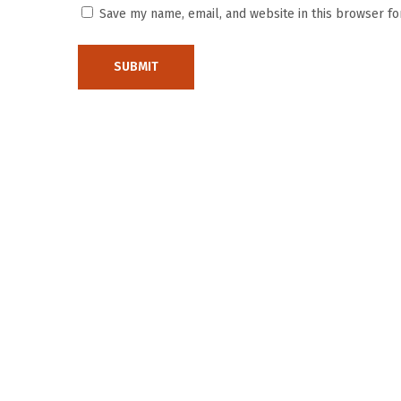
Save my name, email, and website in this browser fo
l
i
I
n
f
o
r
m
a
s
i
L
e
n
g
k