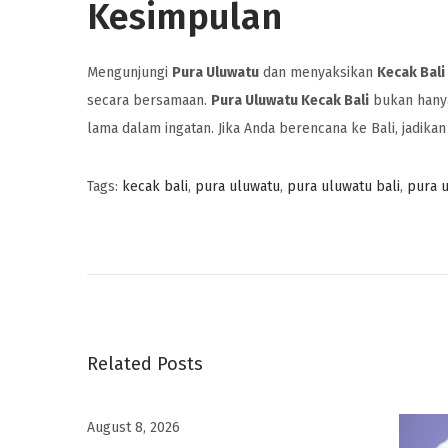
Kesimpulan
Mengunjungi
Pura Uluwatu
dan menyaksikan
Kecak Bali
secara bersamaan.
Pura Uluwatu Kecak Bali
bukan hanya
lama dalam ingatan. Jika Anda berencana ke Bali, jadika
Tags
:
kecak bali
,
pura uluwatu
,
pura uluwatu bali
,
pura 
D
e
s
t
i
n
Related Posts
a
s
August 8, 2026
i