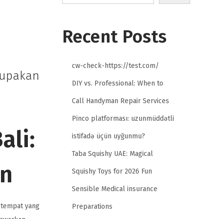
Recent Posts
cw-check-https://test.com/
lupakan
DIY vs. Professional: When to
Call Handyman Repair Services
Pinco platforması: uzunmüddətli
ali:
istifadə üçün uyğunmu?
Taba Squishy UAE: Magical
an
Squishy Toys for 2026 Fun
Sensible Medical insurance
 tempat yang
Preparations