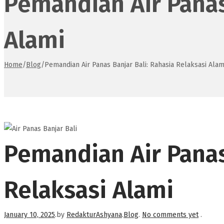
Pemandian Air Panas
Alami
Home
/
Blog
/
Pemandian Air Panas Banjar Bali: Rahasia Relaksasi Alam
Pemandian Air Panas
Relaksasi Alami
Posted on
Posted in
January 10, 2025
.
by
RedakturAshyana
.
Blog
.
No comments yet
.