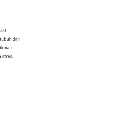
faat
tubuh dan
ikmati
 stres.