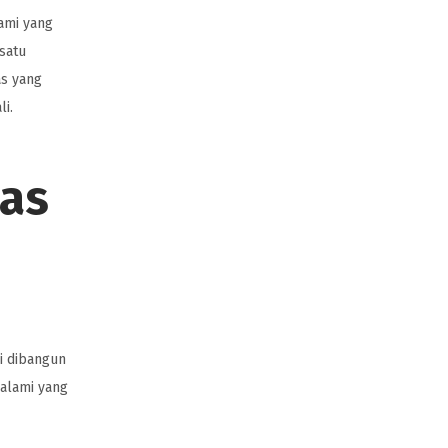
ami yang
 satu
as yang
i.
nas
i dibangun
 alami yang