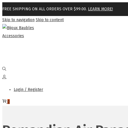
FREE SHIPPING ON ALL ORDERS OVER $99.00.
LEARN MORE!
Skip to navigation
Skip to content
Login / Register
0