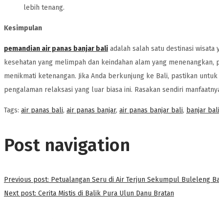
lebih tenang.
Kesimpulan
pemandian air panas banjar bali
adalah salah satu destinasi wisata
kesehatan yang melimpah dan keindahan alam yang menenangkan, 
menikmati ketenangan. Jika Anda berkunjung ke Bali, pastikan unt
pengalaman relaksasi yang luar biasa ini. Rasakan sendiri manfaat
Tags
:
air panas bali
,
air panas banjar
,
air panas banjar bali
,
banjar bal
Post navigation
Previous post:
Petualangan Seru di Air Terjun Sekumpul Buleleng Ba
Next post:
Cerita Mistis di Balik Pura Ulun Danu Bratan