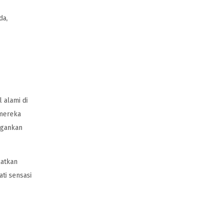
da,
 alami di
 mereka
ngankan
katkan
ti sensasi