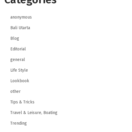
anonymous
Bali Utarta
Blog
Editorial
general
Life Style
Lookbook
other
Tips & Tricks
Travel & Leisure, Boating
Trending