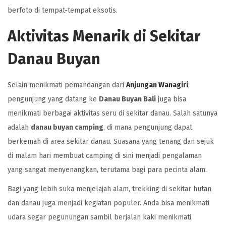
berfoto di tempat-tempat eksotis.
Aktivitas Menarik di Sekitar
Danau Buyan
Selain menikmati pemandangan dari
Anjungan Wanagiri
,
pengunjung yang datang ke
Danau Buyan Bali
juga bisa
menikmati berbagai aktivitas seru di sekitar danau. Salah satunya
adalah
danau buyan camping
, di mana pengunjung dapat
berkemah di area sekitar danau. Suasana yang tenang dan sejuk
di malam hari membuat camping di sini menjadi pengalaman
yang sangat menyenangkan, terutama bagi para pecinta alam.
Bagi yang lebih suka menjelajah alam, trekking di sekitar hutan
dan danau juga menjadi kegiatan populer. Anda bisa menikmati
udara segar pegunungan sambil berjalan kaki menikmati