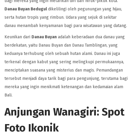
bagi mereka yang ingin melarikan diri dari hiruk-pikuk kota.
Danau Buyan Bedugul
dikelilingi oleh pegunungan yang hijau,
serta hutan tropis yang rimbun. Udara yang sejuk di sekitar
danau menambah kenyamanan bagi para wisatawan yang datang.
Keunikan dari
Danau Buyan
adalah keberadaan dua danau yang
berdekatan, yaitu Danau Buyan dan Danau Tamblingan, yang
keduanya terhubung oleh sebuah hutan alami. Danau ini juga
terkenal dengan kabut yang sering melingkupi permukaannya,
menciptakan suasana yang misterius dan magis. Pemandangan
tersebut menjadi daya tarik bagi para pengunjung, terutama bagi
mereka yang ingin menikmati ketenangan dan kedamaian alam
Bali.
Anjungan Wanagiri: Spot
Foto Ikonik