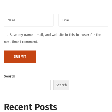
T
i
p
s
M
Save my name, email, and website in this browser for the
e
next time I comment.
n
g
u
n
j
Search
u
Search
n
g
i
Recent Posts
A