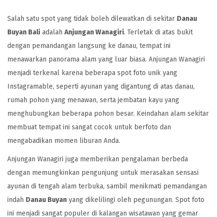
Salah satu spot yang tidak boleh dilewatkan di sekitar
Danau
Buyan Bali
adalah
Anjungan Wanagiri
. Terletak di atas bukit
dengan pemandangan langsung ke danau, tempat ini
menawarkan panorama alam yang luar biasa. Anjungan Wanagiri
menjadi terkenal karena beberapa spot foto unik yang
Instagramable, seperti ayunan yang digantung di atas danau,
rumah pohon yang menawan, serta jembatan kayu yang
menghubungkan beberapa pohon besar. Keindahan alam sekitar
membuat tempat ini sangat cocok untuk berfoto dan
mengabadikan momen liburan Anda.
Anjungan Wanagiri juga memberikan pengalaman berbeda
dengan memungkinkan pengunjung untuk merasakan sensasi
ayunan di tengah alam terbuka, sambil menikmati pemandangan
indah
Danau Buyan
yang dikelilingi oleh pegunungan. Spot foto
ini menjadi sangat populer di kalangan wisatawan yang gemar