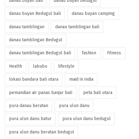
danau buyan bali
danau buyan bedugul
danau buyan Bedugul bali
danau buyan camping
danau tamblingan
danau tamblingan bali
danau tamblingan Bedugul
danau tamblingan Bedugul bali
fashion
Fitness
Health
labubu
lifestyle
lokasi bandara bali utara
maid in india
pemandian air panas banjar bali
peta bali utara
pura danau beratan
pura ulun danu
pura ulun danu batur
pura ulun danu bedugul
pura ulun danu beratan bedugul