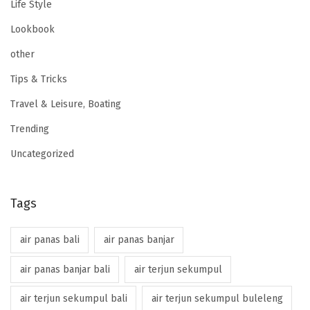
Life Style
Lookbook
other
Tips & Tricks
Travel & Leisure, Boating
Trending
Uncategorized
Tags
air panas bali
air panas banjar
air panas banjar bali
air terjun sekumpul
air terjun sekumpul bali
air terjun sekumpul buleleng