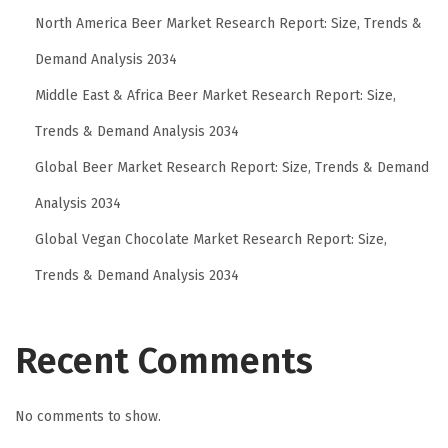
d
North America Beer Market Research Report: Size, Trends &
a
Demand Analysis 2034
n
N
Middle East & Africa Beer Market Research Report: Size,
u
Trends & Demand Analysis 2034
a
Global Beer Market Research Report: Size, Trends & Demand
n
Analysis 2034
s
a
Global Vegan Chocolate Market Research Report: Size,
B
Trends & Demand Analysis 2034
a
r
a
Recent Comments
t
y
No comments to show.
a