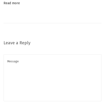
a
Read more
n
g
L
e
b
i
Leave a Reply
h
A
k
u
r
a
t
W
i