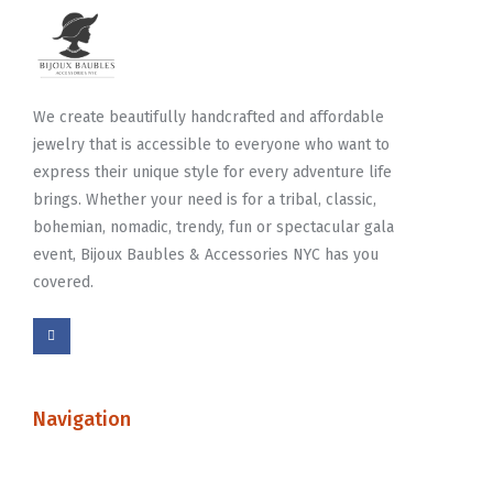
We create beautifully handcrafted and affordable
jewelry that is accessible to everyone who want to
express their unique style for every adventure life
brings. Whether your need is for a tribal, classic,
bohemian, nomadic, trendy, fun or spectacular gala
event, Bijoux Baubles & Accessories NYC has you
covered.
Navigation