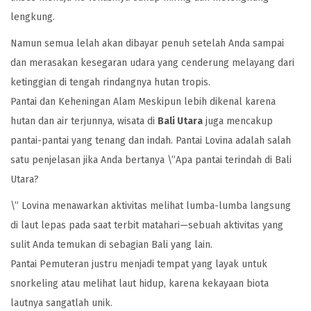
lengkung.
Namun semua lelah akan dibayar penuh setelah Anda sampai
dan merasakan kesegaran udara yang cenderung melayang dari
ketinggian di tengah rindangnya hutan tropis.
Pantai dan Keheningan Alam Meskipun lebih dikenal karena
hutan dan air terjunnya, wisata di
Bali Utara
juga mencakup
pantai-pantai yang tenang dan indah. Pantai Lovina adalah salah
satu penjelasan jika Anda bertanya \”Apa pantai terindah di Bali
Utara?
\” Lovina menawarkan aktivitas melihat lumba-lumba langsung
di laut lepas pada saat terbit matahari—sebuah aktivitas yang
sulit Anda temukan di sebagian Bali yang lain.
Pantai Pemuteran justru menjadi tempat yang layak untuk
snorkeling atau melihat laut hidup, karena kekayaan biota
lautnya sangatlah unik.