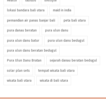
Health
labubu
lifestyle
lokasi bandara bali utara
maid in india
pemandian air panas banjar bali
peta bali utara
pura danau beratan
pura ulun danu
pura ulun danu batur
pura ulun danu bedugul
pura ulun danu beratan bedugul
Pura Ulun Danu Bratan
sejarah danau beratan bedugul
solar plan sets
tempat wisata bali utara
wisata bali utara
wisata di bali utara