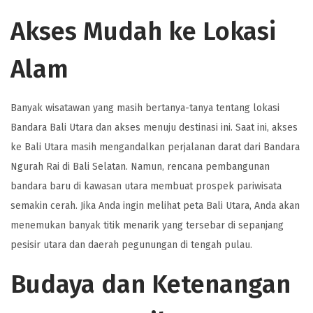
Akses Mudah ke Lokasi
Alam
Banyak wisatawan yang masih bertanya-tanya tentang lokasi
Bandara Bali Utara dan akses menuju destinasi ini. Saat ini, akses
ke Bali Utara masih mengandalkan perjalanan darat dari Bandara
Ngurah Rai di Bali Selatan. Namun, rencana pembangunan
bandara baru di kawasan utara membuat prospek pariwisata
semakin cerah. Jika Anda ingin melihat peta Bali Utara, Anda akan
menemukan banyak titik menarik yang tersebar di sepanjang
pesisir utara dan daerah pegunungan di tengah pulau.
Budaya dan Ketenangan