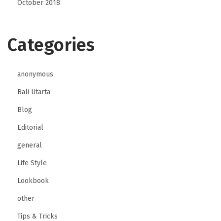
October 2018
Categories
anonymous
Bali Utarta
Blog
Editorial
general
Life Style
Lookbook
other
Tips & Tricks