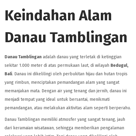
Keindahan Alam
Danau Tamblingan
Danau Tamblingan
adalah danau yang terletak di ketinggian
sekitar 1.000 meter di atas permukaan laut, di wilayah
Bedugul,
Bali
. Danau ini dikelilingi oleh perbukitan hijau dan hutan tropis
yang rimbun, menciptakan pemandangan alam yang sangat
memanjakan mata. Dengan air yang tenang dan jernih, danau ini
menjadi tempat yang ideal untuk bersantai, menikmati
pemandangan, atau melakukan aktivitas alam seperti berperahu.
Danau Tamblingan memiliki atmosfer yang sangat tenang, jauh
dari keramaian wisatawan, sehingga memberikan pengalaman