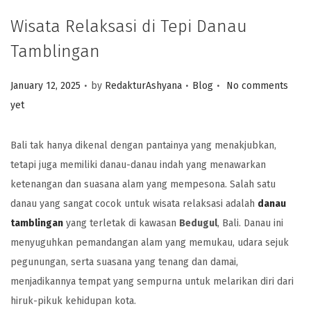
Wisata Relaksasi di Tepi Danau
Tamblingan
.
.
.
Posted on
Posted in
January 12, 2025
by
RedakturAshyana
Blog
No comments
yet
Bali tak hanya dikenal dengan pantainya yang menakjubkan,
tetapi juga memiliki danau-danau indah yang menawarkan
ketenangan dan suasana alam yang mempesona. Salah satu
danau yang sangat cocok untuk wisata relaksasi adalah
danau
tamblingan
yang terletak di kawasan
Bedugul
, Bali. Danau ini
menyuguhkan pemandangan alam yang memukau, udara sejuk
pegunungan, serta suasana yang tenang dan damai,
menjadikannya tempat yang sempurna untuk melarikan diri dari
hiruk-pikuk kehidupan kota.