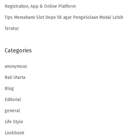
Registration, App & Online Platform
Tips Memahami Slot Depo 5K agar Pengelolaan Modal Lebih
Teratur
Categories
anonymous
Bali Utarta
Blog
Editorial
general
Life Style
Lookbook