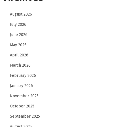
August 2026
July 2026
June 2026
May 2026
April 2026
March 2026
February 2026
January 2026
November 2025
October 2025
September 2025
August 2025