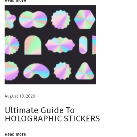
Read more
l
i
k
D
a
n
a
u
B
u
y
August 10, 2026
a
Ultimate Guide To
n
HOLOGRAPHIC STICKERS
,
B
a
Read more