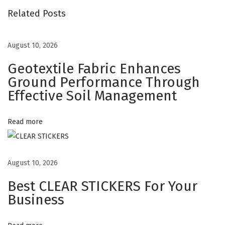
n
Related Posts
g
k
August 10, 2026
a
Geotextile Fabric Enhances
p
Ground Performance Through
M
Effective Soil Management
i
s
t
Read more
e
r
August 10, 2026
i
d
Best CLEAR STICKERS For Your
i
Business
B
a