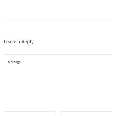
l
i
T
e
m
p
Leave a Reply
a
t
W
i
s
a
t
a
G
r