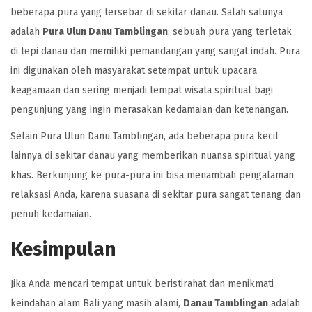
beberapa pura yang tersebar di sekitar danau. Salah satunya
adalah
Pura Ulun Danu Tamblingan
, sebuah pura yang terletak
di tepi danau dan memiliki pemandangan yang sangat indah. Pura
ini digunakan oleh masyarakat setempat untuk upacara
keagamaan dan sering menjadi tempat wisata spiritual bagi
pengunjung yang ingin merasakan kedamaian dan ketenangan.
Selain Pura Ulun Danu Tamblingan, ada beberapa pura kecil
lainnya di sekitar danau yang memberikan nuansa spiritual yang
khas. Berkunjung ke pura-pura ini bisa menambah pengalaman
relaksasi Anda, karena suasana di sekitar pura sangat tenang dan
penuh kedamaian.
Kesimpulan
Jika Anda mencari tempat untuk beristirahat dan menikmati
keindahan alam Bali yang masih alami,
Danau Tamblingan
adalah