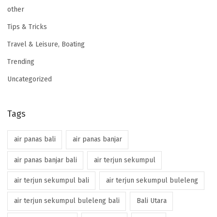
other
Tips & Tricks
Travel & Leisure, Boating
Trending
Uncategorized
Tags
air panas bali
air panas banjar
air panas banjar bali
air terjun sekumpul
air terjun sekumpul bali
air terjun sekumpul buleleng
air terjun sekumpul buleleng bali
Bali Utara