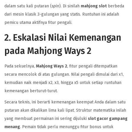
dalam satu kali putaran (
spin
). Di sinilah
mahjong slot
berbeda
dari mesin klasik 3-gulungan yang statis. Runtuhan ini adalah
pemicu utama aktifnya fitur pengali.
2. Eskalasi Nilai Kemenangan
pada Mahjong Ways 2
Pada sekuelnya,
Mahjong Ways 2
, fitur pengali ditempatkan
secara mencolok di atas gulungan. Nilai pengali dimulai dari x1,
kemudian naik menjadi x2, x3, hingga x5 untuk setiap runtuhan
kemenangan berturut-turut.
Secara teknis, ini berarti kemenangan keempat Anda dalam satu
putaran akan dikalikan lima kali lipat. Struktur matematika inilah
yang membuat permainan ini sering dijuluki
slot gacor gampang
menang
. Pemain tidak perlu menunggu fitur bonus untuk