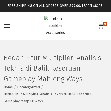
FREE SHIPPING ON ALL ORDERS OVER $99.00.
LEARN MORE!
0
Bedah Fitur Multiplier: Analisis
Teknis di Balik Keseruan
Gameplay Mahjong Ways
Home
/
Uncategorized
/
Bedah Fitur Multiplier: Analisis Teknis di Balik Keseruan
Gameplay Mahjong Ways