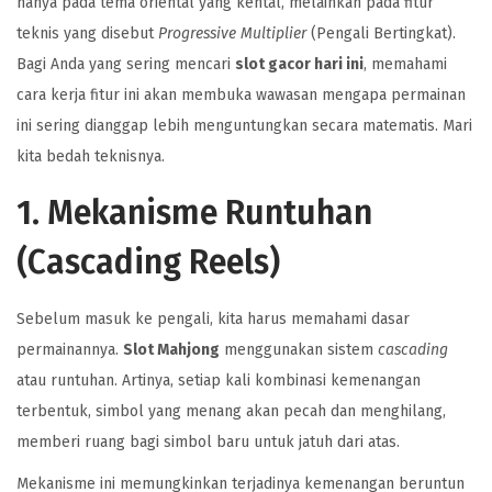
hanya pada tema oriental yang kental, melainkan pada fitur
teknis yang disebut
Progressive Multiplier
(Pengali Bertingkat).
Bagi Anda yang sering mencari
slot gacor hari ini
, memahami
cara kerja fitur ini akan membuka wawasan mengapa permainan
ini sering dianggap lebih menguntungkan secara matematis. Mari
kita bedah teknisnya.
1. Mekanisme Runtuhan
(Cascading Reels)
Sebelum masuk ke pengali, kita harus memahami dasar
permainannya.
Slot Mahjong
menggunakan sistem
cascading
atau runtuhan. Artinya, setiap kali kombinasi kemenangan
terbentuk, simbol yang menang akan pecah dan menghilang,
memberi ruang bagi simbol baru untuk jatuh dari atas.
Mekanisme ini memungkinkan terjadinya kemenangan beruntun