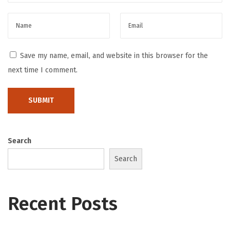
c
a
y
a
Save my name, email, and website in this browser for the
S
next time I comment.
a
a
t
I
n
Search
i
Search
T
h
Recent Posts
e
A
r