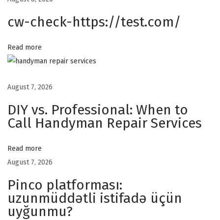
s
cw-check-https://test.com/
i
t
Read more
5
0
0
August 7, 2026
0
F
DIY vs. Professional: When to
Call Handyman Repair Services
a
v
o
Read more
r
August 7, 2026
i
Pinco platforması:
t
uzunmüddətli istifadə üçün
,
uyğunmu?
S