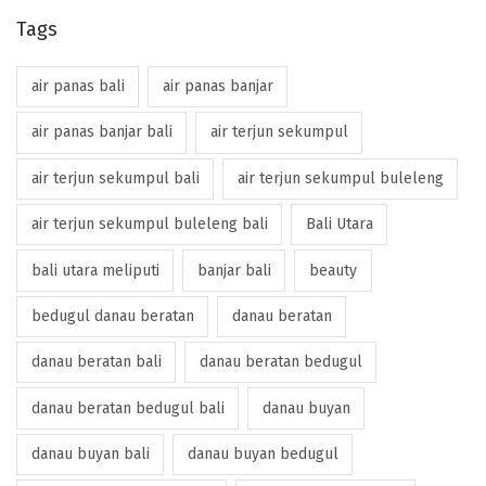
Tags
air panas bali
air panas banjar
air panas banjar bali
air terjun sekumpul
air terjun sekumpul bali
air terjun sekumpul buleleng
air terjun sekumpul buleleng bali
Bali Utara
bali utara meliputi
banjar bali
beauty
bedugul danau beratan
danau beratan
danau beratan bali
danau beratan bedugul
danau beratan bedugul bali
danau buyan
danau buyan bali
danau buyan bedugul