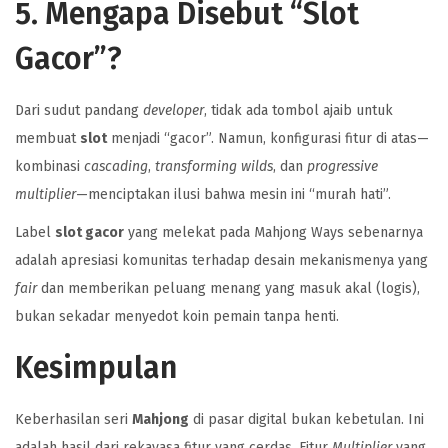
5. Mengapa Disebut “Slot
Gacor”?
Dari sudut pandang
developer
, tidak ada tombol ajaib untuk
membuat
slot
menjadi “gacor”. Namun, konfigurasi fitur di atas—
kombinasi
cascading
,
transforming wilds
, dan
progressive
multiplier
—menciptakan ilusi bahwa mesin ini “murah hati”.
Label
slot gacor
yang melekat pada Mahjong Ways sebenarnya
adalah apresiasi komunitas terhadap desain mekanismenya yang
fair
dan memberikan peluang menang yang masuk akal (logis),
bukan sekadar menyedot koin pemain tanpa henti.
Kesimpulan
Keberhasilan seri
Mahjong
di pasar digital bukan kebetulan. Ini
adalah hasil dari rekayasa fitur yang cerdas. Fitur
Multiplier
yang